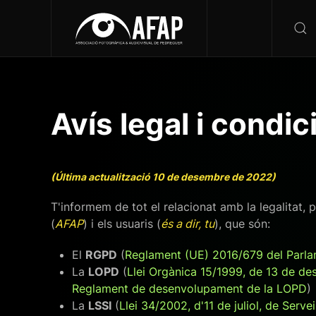
Avís legal i condic
(Última actualització 10 de desembre de 2022)
T'informem de tot el relacionat amb la legalitat, 
(
AFAP
) i els usuaris (
és a dir, tu
), que són:
El
RGPD
(
Reglament (UE) 2016/679 del Parlame
La
LOPD
(
Llei Orgànica 15/1999, de 13 de d
Reglament de desenvolupament de la LOPD
)
La
LSSI
(
Llei 34/2002, d'11 de juliol, de Serv