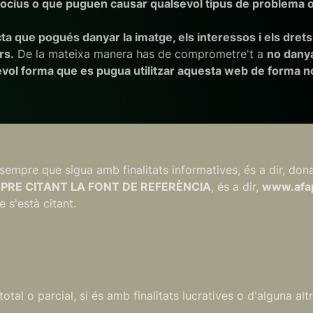
es, nocius o que puguen causar qualsevol tipus de problema
 que pogués danyar la imatge, els interessos i els drets
rs.
De la mateixa manera has de comprometre't a
no danya
ol forma que es pugua utilitzar aquesta web de forma n
 sempre que sigua amb finalitats informatives, és a dir, dona
PRE CITANT LA FONT DE REFERÈNCIA
, és a dir,
www.afa
 s'està citant.
otal o parcial, si és amb finalitats lucratives o d'alguna a