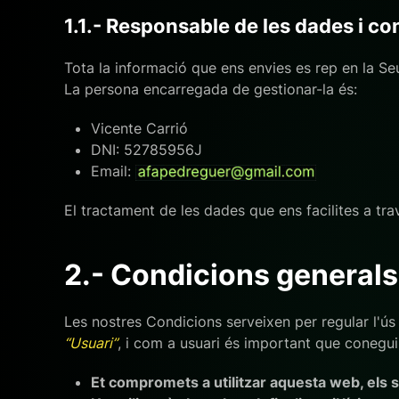
1.1.- Responsable de les dades i co
Tota la informació que ens envies es rep en la Se
La persona encarregada de gestionar-la és:
Vicente Carrió
DNI: 52785956J
Email:
El tractament de les dades que ens facilites a t
2.- Condicions generals
Les nostres Condicions serveixen per regular l'ú
“Usuari”
, i com a usuari és important que coneguis
Et compromets a utilitzar aquesta web, els se