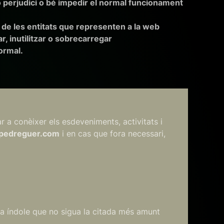
 o perjudici o bé impedir el normal funcionament
 de les entitats que representen a la web
r, inutilitzar o sobrecarregar
ormal.
r a conèixer els esdeveniments, activitats i
pedreguer.com
i en cas que fora necessari,
ltra índole que no sigua la citada més amunt