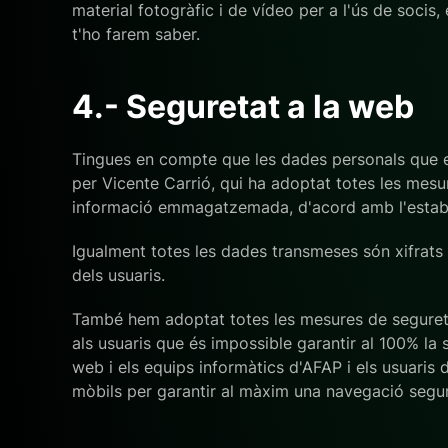
material fotogràfic i de vídeo per a l'ús de s
t'ho farem saber.
4.- Seguretat a la web
Tingues en compte que les dades personals que 
per Vicente Carrió, qui ha adoptat totes les mesure
informació emmagatzemada, d'acord amb l'estable
Igualment totes les dades transmeses són xifrats 
dels usuaris.
També hem adoptat totes les mesures de seguretat
als usuaris que és impossible garantir al 100% la s
web i els equips informàtics d'AFAP i els usuaris 
mòbils per garantir al màxim una navegació segur