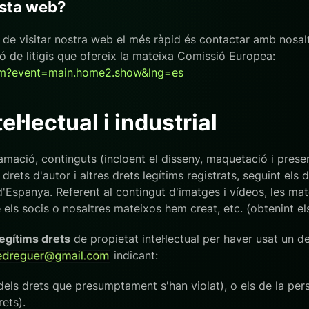
esta web?
a de visitar nostra web el més ràpid és contactar amb nosal
ió de litigis que ofereix la mateixa Comissió Europea:
cfm?event=main.home2.show&lng=es
el·lectual i industrial
gramació, continguts (incloent el disseny, maquetació i prese
drets d'autor i altres drets legítims registrats, seguint els
s d'Espanya. Referent al contingut d'imatges i vídeos, les ma
 els socis o nosaltres mateixos hem creat, etc. (obtenint el
legítims drets
de propietat intel·lectual per haver usat un 
indicant:
r dels drets que presumptament s'han violat), o els de la p
rets).