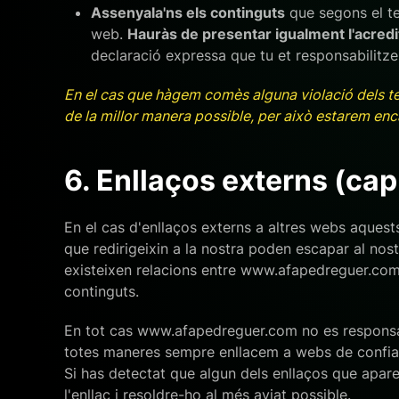
Assenyala'ns els continguts
que segons el teu
web.
Hauràs de presentar igualment l'acredi
declaració expressa que tu et responsabilitzes
En el cas que hàgem comès alguna violació dels teu
de la millor manera possible, per això estarem enc
6. Enllaços externs (cap
En el cas d'enllaços externs a altres webs aquest
que redirigeixin a la nostra poden escapar al no
existeixen relacions entre www.afapedreguer.com 
continguts.
En tot cas www.afapedreguer.com no es responsabili
totes maneres sempre enllacem a webs de confian
Si has detectat que algun dels enllaços que apar
l'enllaç i resoldre-ho al més aviat possible.