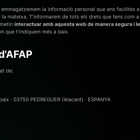
i emmagatzemem la informació personal que ens facilites a 
la mateixa. T'informarem de tots els drets que tens com a us
rmetin
interactuar amb aquesta web de manera segura i le
fon que t'indiquem més a baix.
 d'AFAP
at de:
1 baix · 03750 PEDREGUER (Alacant) · ESPANYA