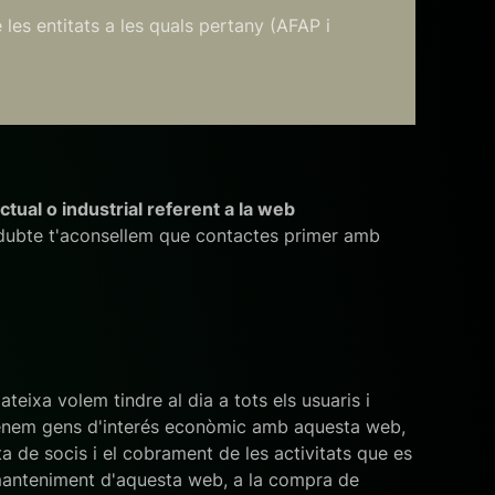
les entitats a les quals pertany (AFAP i
ctual o industrial referent a la web
l dubte t'aconsellem que contactes primer amb
teixa volem tindre al dia a tots els usuaris i
retenem gens d'interés econòmic amb aquesta web,
ta de socis i el cobrament de les activitats que es
 manteniment d'aquesta web, a la compra de