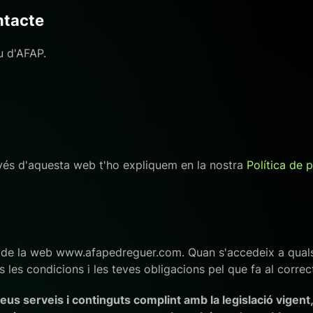
ntacte
u d'AFAP.
ravés d'aquesta web t'ho expliquem en la nostra
Política de 
s de la web www.afapedreguer.com. Quan s'accedeix a quals
 les condicions i les teves obligacions pel que fa al correc
us serveis i continguts complint amb la legislació vigent, l