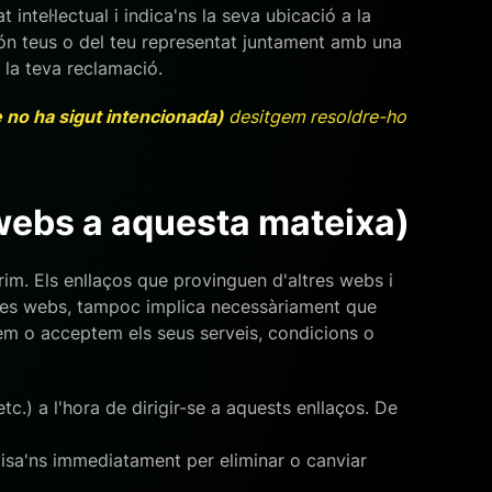
intel·lectual i indica'ns la seva ubicació a la
ón teus o del teu representat juntament amb una
 la teva reclamació.
no ha sigut intencionada)
desitgem resoldre-ho
 webs a aquesta mateixa)
im. Els enllaços que provinguen d'altres webs i
estes webs, tampoc implica necessàriament que
vem o acceptem els seus serveis, condicions o
c.) a l'hora de dirigir-se a aquests enllaços. De
isa'ns immediatament per eliminar o canviar