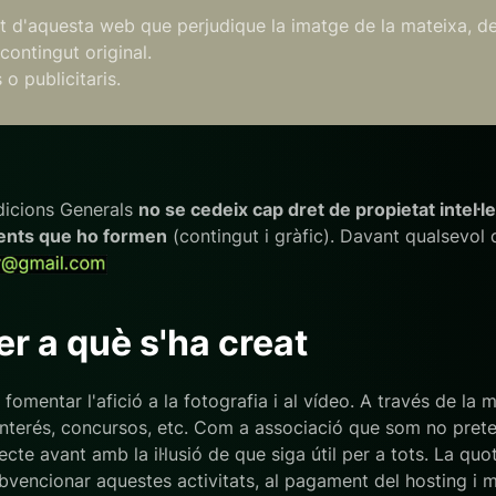
ut d'aquesta web que perjudique la imatge de la mateixa, de 
ontingut original.
 o publicitaris.
dicions Generals
no se cedeix cap dret de propietat intel·le
ents que ho formen
(contingut i gràfic). Davant qualsevo
per a què s'ha creat
entar l'afició a la fotografia i al vídeo. A través de la ma
 d'interés, concursos, etc. Com a associació que som no p
te avant amb la il·lusió de que siga útil per a tots. La quo
bvencionar aquestes activitats, al pagament del hosting i