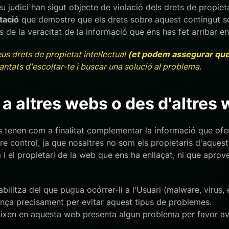
 judici han sigut objecte de violació dels drets de propietat 
tació
que demostre que els drets sobre aquest contingut s
 de la veracitat de la informació que ens has fet arribar en
s drets de propietat intel·lectual
(et podem assegurar que 
antats d'escoltar-te i buscar una solució al problema.
 a altres webs o des d'altres
s tenen com a finalitat complementar la informació que ofer
stre control, ja que nosaltres no som els propietaris d'aqu
i el propietari de la web que ens ha enllaçat, ni que apro
tza del que pugua ocórrer-li a l'Usuari (malware, virus, et
ça precisament per evitar aquest tipus de problemes.
eixen en aquesta web presenta algun problema per favor av