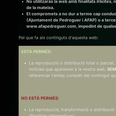
No utilitzaràs la web amb finalitats il·lícit
de la mateixa.
Et compromets a no dur a terme cap conducta
(Ajuntament de Pedreguer i AFAP) o a terce
www.afapedreguer.com, impedint de qualsev
Pel que fa als continguts d'aquesta web:
ESTÀ PERMÉS:
La reproducció o distribució total o parcial,
notícies que apareixen a la nostra web,
SEM
referenciar l'enllaç complet del contingut que
NO ESTÀ PERMÉS:
La reproducció, transformació o distribució t
(finalitats informatives).