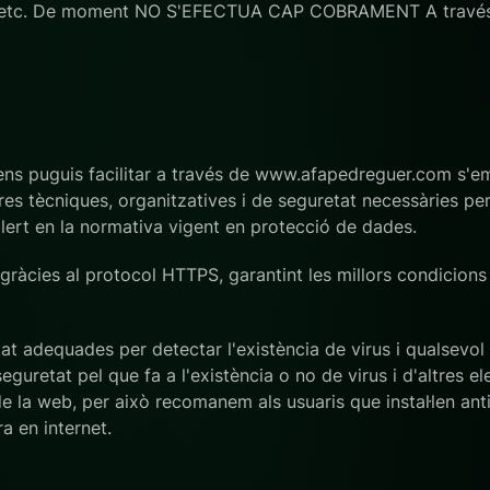
ocis, etc. De moment NO S'EFECTUA CAP COBRAMENT A travé
ens puguis facilitar a través de www.afapedreguer.com s'
s tècniques, organitzatives i de seguretat necessàries per ga
rt en la normativa vigent en protecció de dades.
gràcies al protocol HTTPS, garantint les millors condicions 
 adequades per detectar l'existència de virus i qualsevol a
eguretat pel que fa a l'existència o no de virus i d'altres 
de la web, per això recomanem als usuaris que instal·len ant
a en internet.