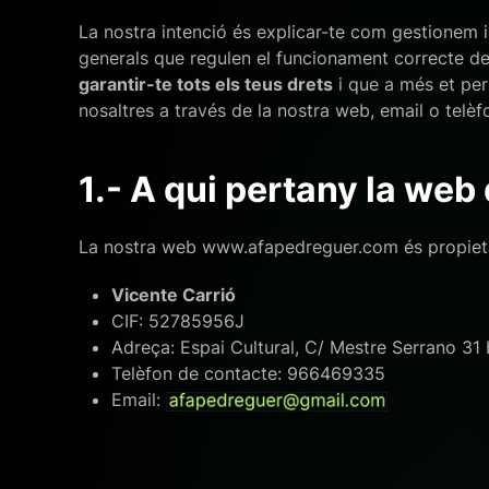
La nostra intenció és explicar-te com gestionem 
generals que regulen el funcionament correcte de 
garantir-te tots els teus drets
i que a més et pe
nosaltres a través de la nostra web, email o telè
1.- A qui pertany la web
La nostra web www.afapedreguer.com és propiet
Vicente Carrió
CIF: 52785956J
Adreça: Espai Cultural, C/ Mestre Serrano 3
Telèfon de contacte: 966469335
Email: