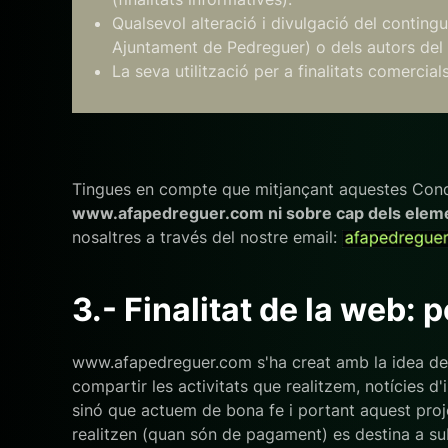
Qualsevol alteració i divulgació del conting
Ajuntament de Pedreguer) o dels autors del c
La seva utilització per a finalitats comercials
Tingues en compte que mitjançant aquestes Con
www.afapedreguer.com ni sobre cap dels elem
nosaltres a través del nostre email:
3.- Finalitat de la web: 
www.afapedreguer.com s'ha creat amb la idea de fom
compartir les activitats que realitzem, notícies
sinó que actuem de bona fe i portant aquest projec
realitzen (quan són de pagament) es destina a su