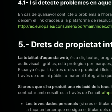
4.1- I si detecte problemes en aqu
En cas de qualsevol conflicte o problema a l'hor
deixem el link d'accés a la plataforma de resoluc
http://ec.europa.eu/consumers/odr/main/index.
5.- Drets de propietat int
La totalitat d'aquesta web
, és a dir, textos, pro
audiovisual i gràfics, està protegida per marques, 
Espanya és part i altres drets de propietat i llei
través de domini públic, o material fotogràfic que
Si creus que s'ha produït una violació dels teus 
contactar amb nosaltres a través de l'email
Les teves dades personals
(si eres el titula
la faça un tercer que no sigua el titular dels d