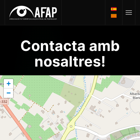
Contacta amb
nosaltres!
+
−