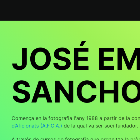
JOSÉ EM
SANCH
Comença en la fotografia l'any 1988 a partir de la co
d’Aficionats (A.F.C.A.)
de la qual va ser soci fundador.
A través de cursos de fotografia que organitza la pròp