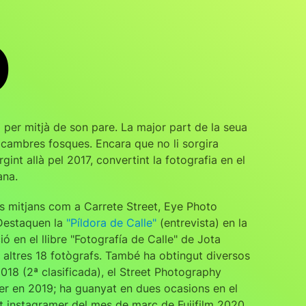
O
 per mitjà de son pare. La major part de la seua
i cambres fosques. Encara que no li sorgira
nt allà pel 2017, convertint la fotografia en el
ana.
nts mitjans com a Carrete Street, Eye Photo
 Destaquen la
"Píldora de Calle"
(entrevista) en la
ió en el llibre "Fotografía de Calle" de Jota
altres 18 fotògrafs. També ha obtingut diversos
18 (2ª clasificada), el Street Photography
uer en 2019; ha guanyat en dues ocasions en el
ut instagramer del mes de març de Fujifilm 2020.