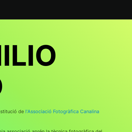
ILIO
O
nstitució de
l'Associació Fotogràfica Canalina
ia associació aprén la tècnica fotogràfica del