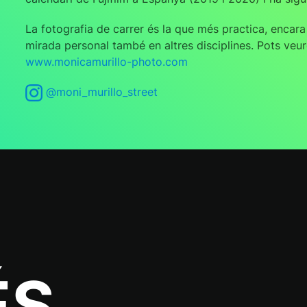
La fotografia de carrer és la que més practica, encar
mirada personal també en altres disciplines. Pots veur
www.monicamurillo-photo.com
@moni_murillo_street
ÉS