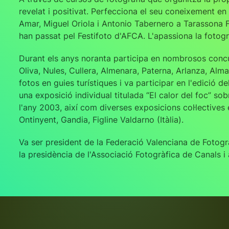
revelat i positivat. Perfecciona el seu coneixement en 
Amar, Miguel Oriola i Antonio Tabernero a Tarassona Fo
han passat pel Festifoto d'AFCA. L'apassiona la fotogr
Durant els anys noranta participa en nombrosos concu
Oliva, Nules, Cullera, Almenara, Paterna, Arlanza, Alma
fotos en guies turístiques i va participar en l'edició del
una exposició individual titulada “El calor del foc” so
l'any 2003, així com diverses exposicions col·lectives
Ontinyent, Gandia, Figline Valdarno (Itàlia).
Va ser president de la Federació Valenciana de Fotogra
la presidència de l'Associació Fotogràfica de Canals i a