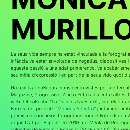
MURILL
La seua vida sempre ha estat vinculada a la fotografia
infància va estar envoltada de negatius, diapositives 
aquesta passió a una edat primerenca, va acabar emergi
seu mitjà d'expressió i en part de la seua vida quotidi
Ha realitzat col·laboracions i entrevistes per a difere
Magazine, Progressive-Zine o Fotokalea entre altres.
web del col·lectiu "La Calle es Nuestra®", la col·laborac
Barros o el projecte
"Miradas Adentro"
juntament amb 
premis en concursos fotogràfics com el Fotoedib en 20
organitzat per Blipoint en 2019 o el V Vila de Pedreg
calendari de Fujifilm a Espanya (2019 i 2020) i ha sig