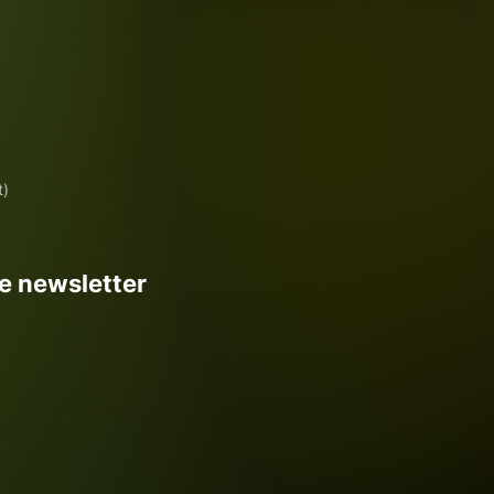
t)
re newsletter