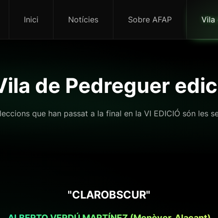
Inici
Notícies
Sobre AFAP
Vila
 Vila de Pedreguer edi
·leccions que han passat a la final en la VI EDICIÓ són les s
"CLAROBSCUR"
ALBERTO VERDÚ MARTÍNEZ (Monòver, Alacant)