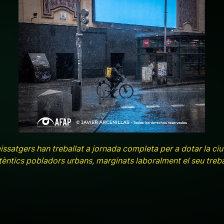
+ ampliar
ssatgers han treballat a jornada completa per a dotar la ci
utèntics pobladors urbans, marginats laboralment el seu trebal