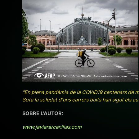
+ ampliar
"En plena pandèmia de la COVID19 centenars de mi
Sota la soledat d'uns carrers buits han sigut els a
SOBRE L'AUTOR:
www.javierarcenillas.com