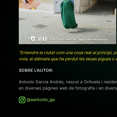
+ ampliar
"Entendre la ciutat com una cosa real al principi, 
vola, el dálmata que ha perdut les seues pigues o e
SOBRE L'AUTOR:
Antonio García Andrés, nascut a Orihuela i resident
en diverses pàgines web de fotografia i en diverse
@aantonio_ga